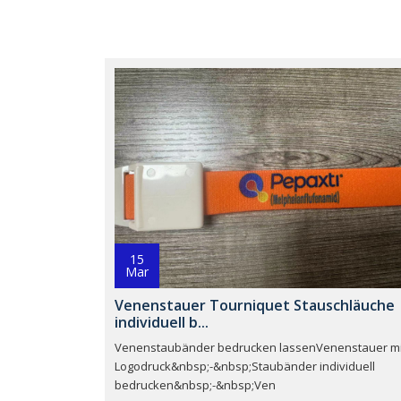
15
Mar
Venenstauer Tourniquet Stauschläuche
individuell b...
Venenstaubänder bedrucken lassenVenenstauer mi
Logodruck&nbsp;-&nbsp;Staubänder individuell
bedrucken&nbsp;-&nbsp;Ven