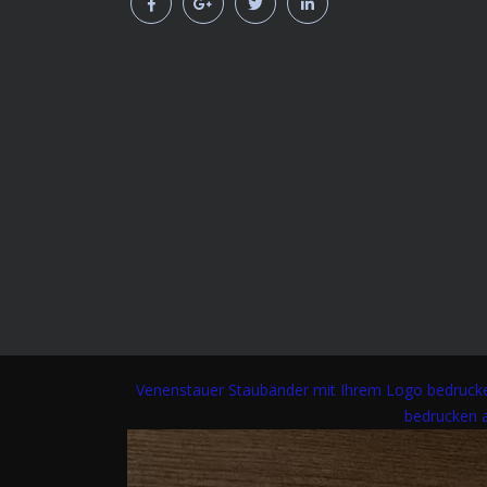
Venenstauer
Staubänder mit Ihrem Logo bedrucke
bedrucken 