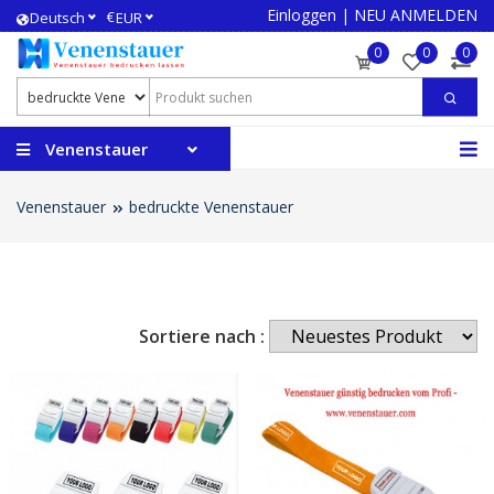
Einloggen
|
NEU ANMELDEN
€
Deutsch
EUR
0
0
0
Venenstauer
Venenstauer
bedruckte Venenstauer
Sortiere nach :