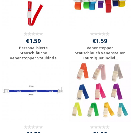
€1.59
€1.59
Personalisierte
Venenstopper
Stauschläuche
Stauschlauch Venenstauer
Venenstopper Staubinde
Tourniquet indivi...
St...
Individuelle
Individuelle
Werbeartikel
Werbeartikel
anfragen
anfragen