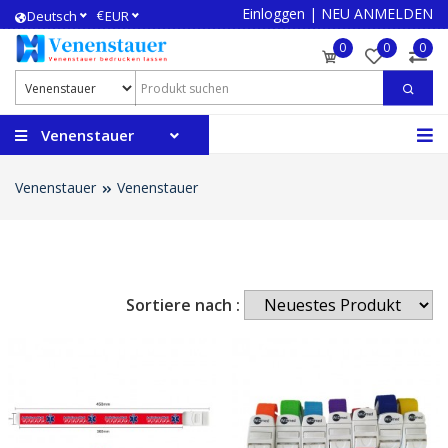
Einloggen
|
NEU ANMELDEN
€
Deutsch
EUR
0
0
0
Venenstauer
Venenstauer
Venenstauer
Sortiere nach :