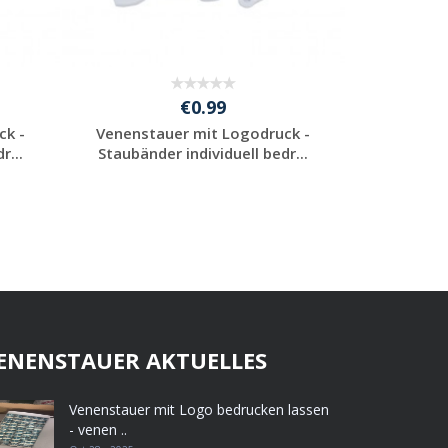
€0.99
ck -
Venenstauer mit Logodruck -
r...
Staubänder individuell bedr...
Individuelle
Werbeartikel
anfragen
ENENSTAUER AKTUELLES
Venenstauer mit Logo bedrucken lassen
- venen ..