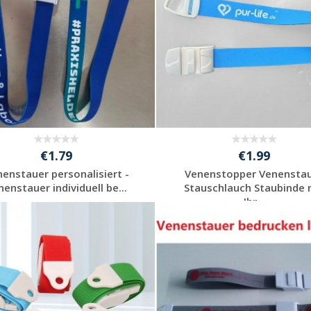
€1.79
€1.99
enstauer personalisiert -
Venenstopper Venensta
nenstauer individuell be...
Stauschlauch Staubinde 
Ihr...
Individuelle
Individuelle
Werbeartikel
Werbeartikel
anfragen
anfragen