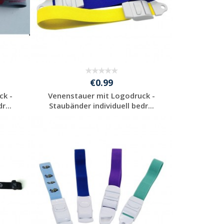
€0.99
ck -
Venenstauer mit Logodruck -
r...
Staubänder individuell bedr...
Individuelle
Werbeartikel
anfragen