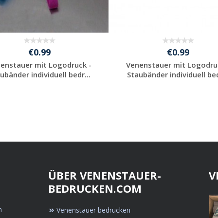
€0.99
€0.99
enstauer mit Logodruck -
Venenstauer mit Logodru
ubänder individuell bedr...
Staubänder individuell bed
Individuelle
Individuelle
Werbeartikel
Werbeartikel
anfragen
anfragen
ÜBER VENENSTAUER-
V
BEDRUCKEN.COM
n
Venenstauer bedrucken