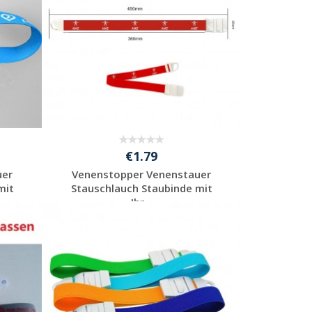
€1.79
uer
Venenstopper Venenstauer
mit
Stauschlauch Staubinde mit
Ihr...
Individuelle
Werbeartikel
anfragen